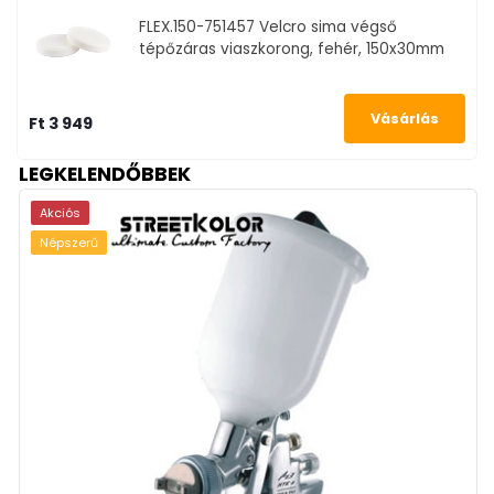
FLEX.150-751457
Velcro sima végső
tépőzáras viaszkorong, fehér, 150x30mm
Ft 3 949
LEGKELENDŐBBEK
Akciós
Népszerű