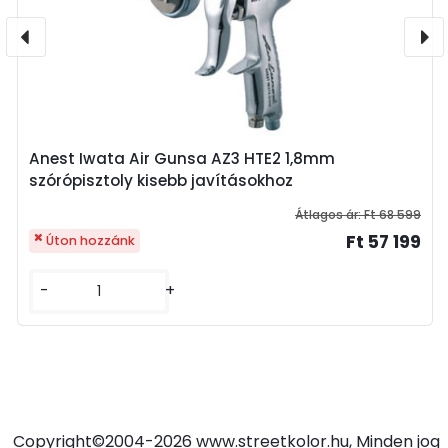
Anest Iwata Air Gunsa AZ3 HTE2 1,8mm
szórópisztoly kisebb javításokhoz
Átlagos ár:
Ft 68 599
Ft 57 199
Úton hozzánk
-
+
Copyright©2004-2026 www.streetkolor.hu, Minden jog