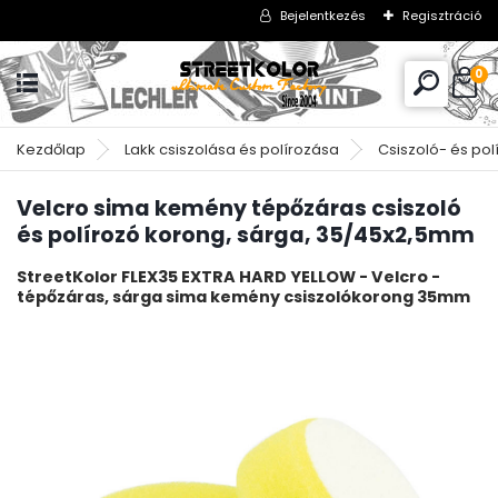
Bejelentkezés
Regisztráció
0
Kezdőlap
Lakk csiszolása és polírozása
Csiszoló- és po
Velcro sima kemény tépőzáras csiszoló
és polírozó korong, sárga, 35/45x2,5mm
StreetKolor FLEX35 EXTRA HARD YELLOW - Velcro -
tépőzáras, sárga sima kemény csiszolókorong 35mm