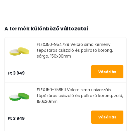
A termék különböző változatai
FLEX.150-954789
Velcro sima kemény
tépőzáras csiszoló és polírozó korong,
sárga, 150x30mm
Ft 3 949
FLEX.150-758511
Velcro sima univerzáis
tépőzáras csiszoló és polírozó korong, zöld,
150x30mm
Ft 3 949