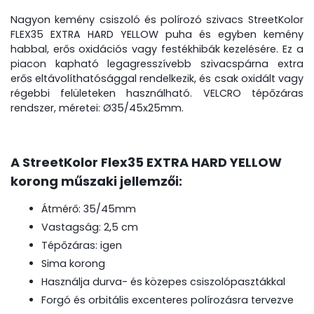
Nagyon kemény csiszoló és polírozó szivacs StreetKolor
FLEX35 EXTRA HARD YELLOW puha és egyben kemény
habbal, erős oxidációs vagy festékhibák kezelésére. Ez a
piacon kapható legagresszívebb szivacspárna extra
erős eltávolíthatósággal rendelkezik, és csak oxidált vagy
régebbi felületeken használható. VELCRO tépőzáras
rendszer, méretei: Ø35/45x25mm.
A StreetKolor Flex35 EXTRA HARD YELLOW
korong műszaki jellemzői:
Átmérő: 35/45mm
Vastagság: 2,5 cm
Tépőzáras: igen
Sima korong
Használja durva- és közepes csiszolópasztákkal
Forgó és orbitális excenteres polírozásra tervezve