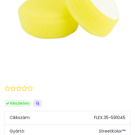
Készleten
Új
Cikkszám:
FLEX.35-591045
Gyártó:
StreetKolor™