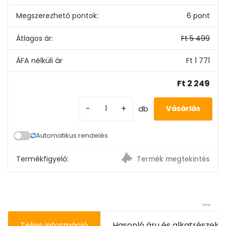
Megszerezhető pontok:
6 pont
Átlagos ár:
Ft 5 499
Ft 1 771
Ft 2 249
-
+
db
Automatikus rendelés
Termékfigyelő:
Teljes információ
Hasonló áru és alkatrészek