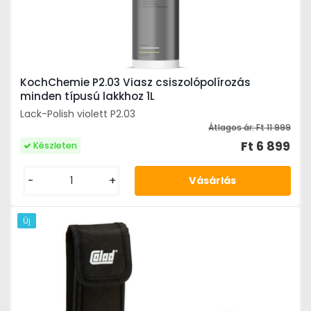
KochChemie P2.03 Viasz csiszolópolírozás
minden típusú lakkhoz 1L
Lack-Polish violett P2.03
Átlagos ár:
Ft 11 999
Ft 6 899
Készleten
-
+
Új