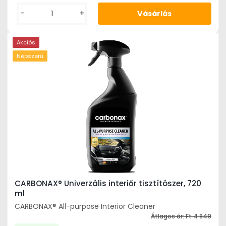
-
+
Akciós
Népszerű
CARBONAX® Univerzális interiőr tisztítószer, 720
ml
CARBONAX® All-purpose Interior Cleaner
Átlagos ár:
Ft 4 849