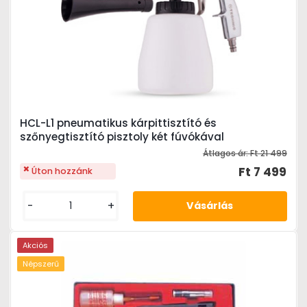
HCL-L1 pneumatikus kárpittisztító és
szőnyegtisztító pisztoly két fúvókával
Átlagos ár:
Ft 21 499
Ft 7 499
Úton hozzánk
-
+
Akciós
Népszerű