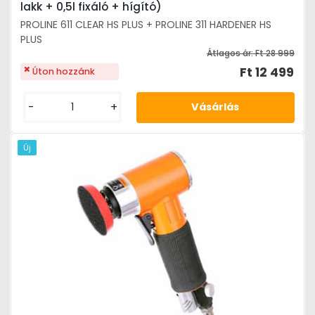
lakk + 0,5l fixáló + hígító)
PROLINE 611 CLEAR HS PLUS + PROLINE 311 HARDENER HS
PLUS
Átlagos ár:
Ft 28 999
Ft 12 499
Úton hozzánk
-
+
Új