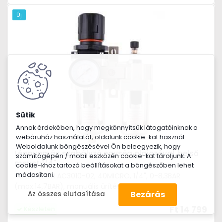
Új
Annak érdekében, hogy megkönnyítsük látogatóinknak a
webáruház használatát, oldalunk cookie-kat használ.
Weboldalunk böngészésével Ön beleegyezik, hogy
Légnyomás szabályzó egység olajozóval, belső
számítógépén / mobil eszközén cookie-kat tároljunk. A
menet:1/4"
cookie-khoz tartozó beállításokat a böngészőben lehet
módosítani.
KOLORTECH AC3010-02, 40MICRO, 1/4", 0-8,3BAR
(max.14,7BAR), manuális ürítés, manuális kenés
Bezárás
Az összes elutasítása
Ft 14 799
Készleten