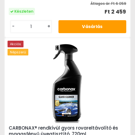
Átlagos ár:
Ft 6 059
Ft 2 459
Készleten
-
+
Akciós
Népszerű
CARBONAX® rendkívül gyors rovareltávolító és
magasfényű üvegtisztító, 720ml