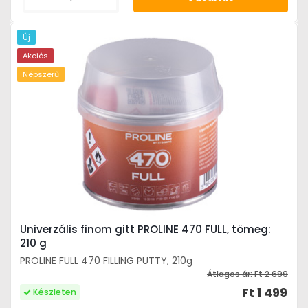
Új
Akciós
Népszerű
Univerzális finom gitt PROLINE 470 FULL, tömeg:
210 g
PROLINE FULL 470 FILLING PUTTY, 210g
Átlagos ár:
Ft 2 699
Ft 1 499
Készleten