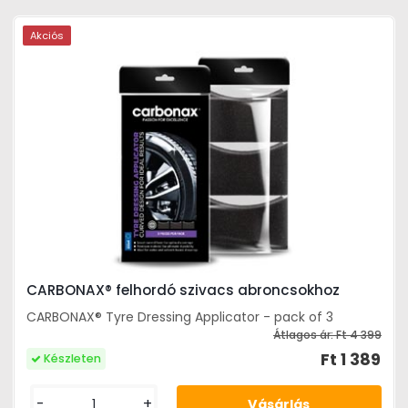
Akciós
CARBONAX® felhordó szivacs abroncsokhoz
CARBONAX® Tyre Dressing Applicator - pack of 3
Átlagos ár:
Ft 4 399
Ft 1 389
Készleten
-
+