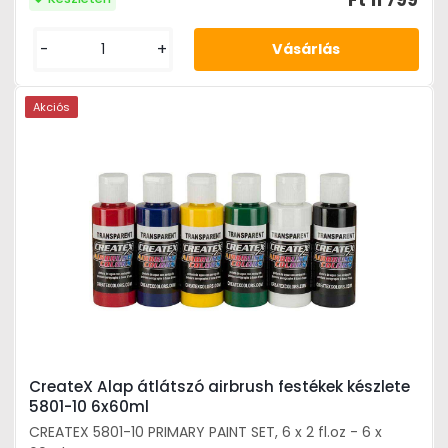
Ft 11 799
-
+
Akciós
CreateX Alap átlátszó airbrush festékek készlete
5801-10 6x60ml
CREATEX 5801-10 PRIMARY PAINT SET, 6 x 2 fl.oz - 6 x