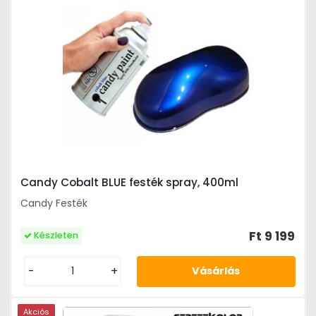
Candy Cobalt BLUE festék spray, 400ml
Candy Festék
Ft 9 199
Készleten
-
+
Akciós