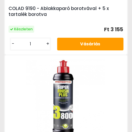
COLAD 9190 - Ablakkaparó borotvával + 5 x
tartalék borotva
Ft 3 155
Készleten
-
+