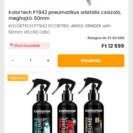
KolorTech PT942 pneumatikus orbitális csiszoló,
meghajtó: 50mm
KOLORTECH PT942 ECCINTRIC ANGLE GRINDER with
50mm VELCRO DISC
Átlagos ár:
Ft 30 399
Ft 12 599
Úton hozzánk
-
+
Népszerű