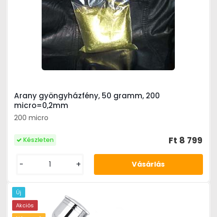
Arany gyöngyházfény, 50 gramm, 200
micro=0,2mm
200 micro
Ft 8 799
Készleten
-
+
Új
Akciós