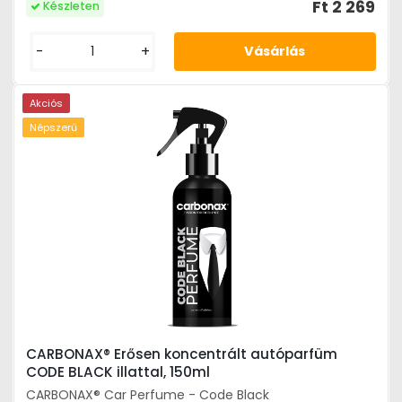
Ft 2 269
Készleten
-
+
Akciós
Népszerű
CARBONAX® Erősen koncentrált autóparfüm
CODE BLACK illattal, 150ml
CARBONAX® Car Perfume - Code Black