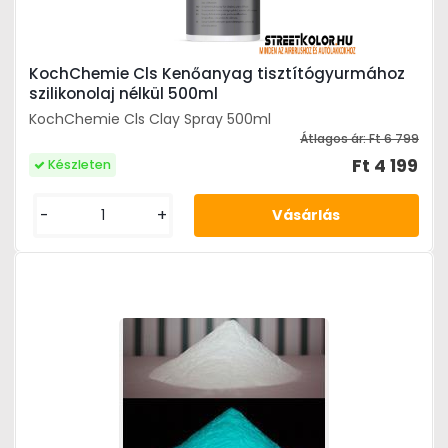
KochChemie Cls Kenőanyag tisztítógyurmához
szilikonolaj nélkül 500ml
KochChemie Cls Clay Spray 500ml
Átlagos ár:
Ft 6 799
Ft 4 199
Készleten
-
+