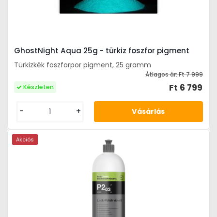
GhostNight Aqua 25g - türkiz foszfor pigment
Türkizkék foszforpor pigment, 25 gramm
Átlagos ár:
Ft 7 999
Ft 6 799
Készleten
-
+
Akciós