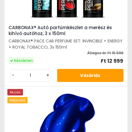
CARBONAX® Autó parfümkészlet a merész és
kihívó autóhoz, 3 x 150ml
CARBONAX® PACE CAR PERFUME SET: INVINCIBLE + ENERGY
+ ROYAL TOBACCO, 3x 150ml
Átlagos ár:
Ft 15 599
Ft 12 999
Készleten
-
+
Akciós
Népszerű