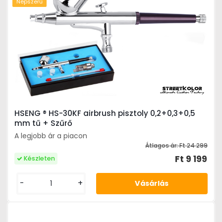
Népszerű
HSENG ® HS-30KF airbrush pisztoly 0,2+0,3+0,5
mm tű + Szűrő
A legjobb ár a piacon
Átlagos ár:
Ft 24 299
Ft 9 199
Készleten
-
+