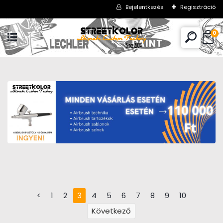
Bejelentkezés
Regisztráció
0
<
1
2
3
4
5
6
7
8
9
10