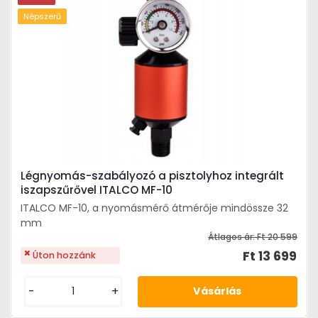
Népszerű
Légnyomás-szabályozó a pisztolyhoz integrált
iszapszűrővel ITALCO MF-10
ITALCO MF-10, a nyomásmérő átmérője mindössze 32
mm
Átlagos ár:
Ft 20 599
Ft 13 699
Úton hozzánk
-
+