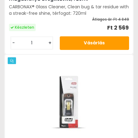
CARBONAX® Glass Cleaner, Clean bug & tar residue with
a streak-free shine, térfogat: 720ml
Átlagos ár:
Ft 4 849
Ft 2 569
Készleten
-
+
Új