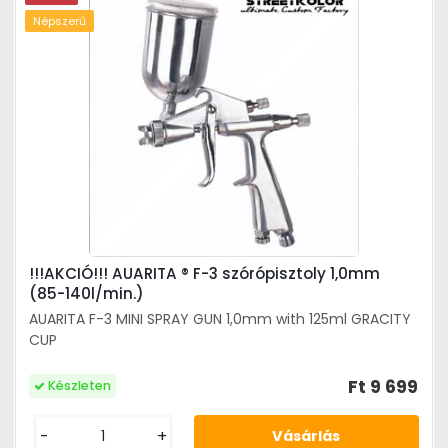
Népszerű
!!!AKCIÓ!!! AUARITA ® F-3 szórópisztoly 1,0mm
(85-140l/min.)
AUARITA F-3 MINI SPRAY GUN 1,0mm with 125ml GRACITY
CUP
Ft 9 699
Készleten
-
+