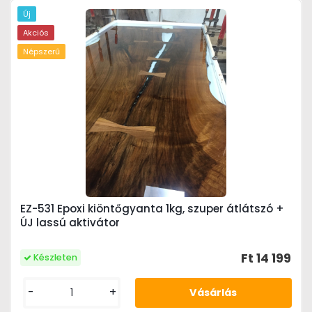
Új
Akciós
Népszerű
EZ-531 Epoxi kiöntőgyanta 1kg, szuper átlátszó +
ÚJ lassú aktivátor
Ft 14 199
Készleten
-
+