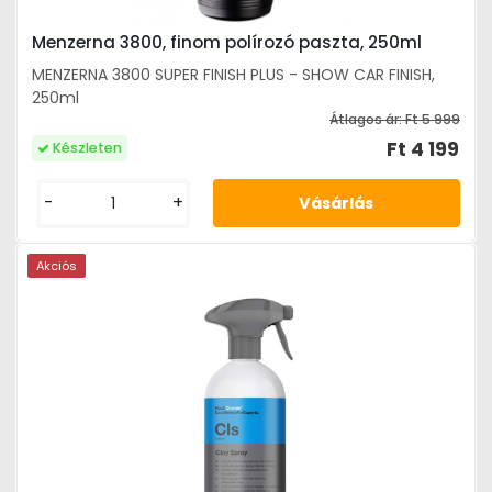
Menzerna 3800, finom polírozó paszta, 250ml
MENZERNA 3800 SUPER FINISH PLUS - SHOW CAR FINISH,
250ml
Átlagos ár:
Ft 5 999
Ft 4 199
Készleten
-
+
Akciós