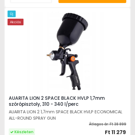
Új
Akciós
AUARITA LION 2 SPACE BLACK HVLP 1,7mm
szórópisztoly, 310 - 340 l/perc
AUARITA LION 2 1,7mm SPACE BLACK HVLP ECONOMICAL
ALL-ROUND SPRAY GUN
Átlagos ár:
Ft 38 899
Ft 11 279
Készleten