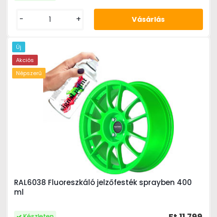
-
+
Új
Akciós
Népszerű
RAL6038 Fluoreszkáló jelzőfesték sprayben 400
ml
Készleten