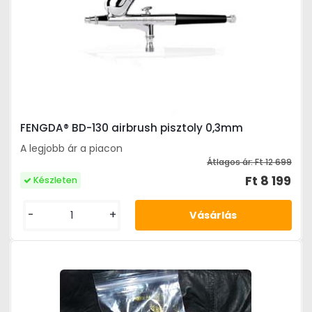
FENGDA® BD-130 airbrush pisztoly 0,3mm
A legjobb ár a piacon
Átlagos ár:
Ft 12 699
Ft 8 199
Készleten
-
+