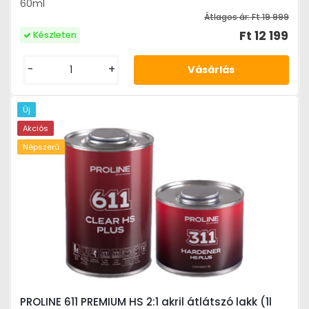
60ml
Átlagos ár:
Ft 19 999
Ft 12 199
Készleten
-
+
Új
Akciós
Népszerű
PROLINE 611 PREMIUM HS 2:1 akril átlátszó lakk (1l