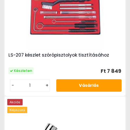
LS-207 készlet szórópisztolyok tisztításához
Ft 7 849
Készleten
-
+
Akciós
Népszerű