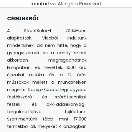
fenntartva. All rights Reserved.
CÉGÜNKRŐL
A StreetKolor-t 2004-ben
alapították. Viccből indultunk
mindenkinek, aki nem hitte, hogy a
gyöngyszemek és a candy színei,
akkoriban megragadhatnak
Európában, és nevettek. 1000 óra
éjszakai munka és a 12 órás
műszakok mellett a munkahelyen
megérte. Közép-Európa legnagyobb
festékszóró- és szórótechnikai,
festék- és lakk-adalékanyag-
forgalmazójává fejlődtünk.
Szortimentünk több mint 17.000
termékből áll, melyeket 4 országban