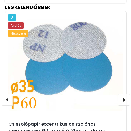
LEGKELENDŐBBEK
Új
Akciós
Népszerű
Csiszolópapír excentrikus csiszolóhoz,
szemcsésség P60, átmérő: 35mm, 1 darab