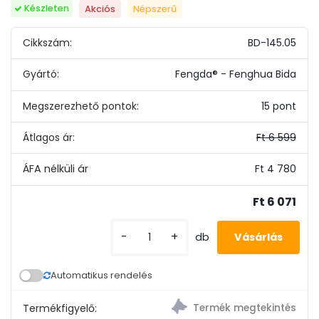
Készleten
Akciós
Népszerű
Cikkszám:
BD-145.05
Gyártó:
Fengda® - Fenghua Bida
Megszerezhető pontok:
15 pont
Átlagos ár:
Ft 6 599
Ft 4 780
Ft 6 071
-
+
db
Automatikus rendelés
Termékfigyelő: