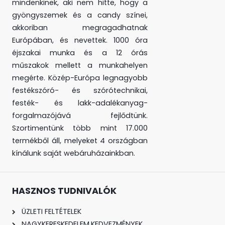
mindenkinek, aki nem hitte, hogy a
gyöngyszemek és a candy színei,
akkoriban megragadhatnak
Európában, és nevettek. 1000 óra
éjszakai munka és a 12 órás
műszakok mellett a munkahelyen
megérte. Közép-Európa legnagyobb
festékszóró- és szórótechnikai,
festék- és lakk-adalékanyag-
forgalmazójává fejlődtünk.
Szortimentünk több mint 17.000
termékből áll, melyeket 4 országban
kínálunk saját webáruházainkban.
HASZNOS TUDNIVALÓK
ÜZLETI FELTÉTELEK
NAGYKERESKEDELEM,KEDVEZMÉNYEK