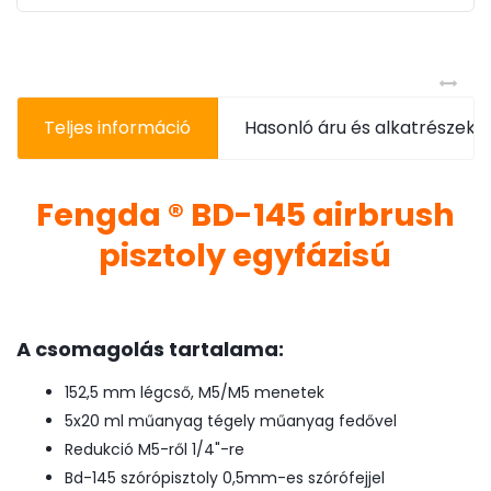
Teljes információ
Hasonló áru és alkatrészek
Fengda ® BD-145 airbrush
pisztoly egyfázisú
A csomagolás tartalama:
152,5 mm légcső, M5/M5 menetek
5x20 ml műanyag tégely műanyag fedővel
Redukció M5-ről 1/4"-re
Bd-145 szórópisztoly 0,5mm-es szórófejjel