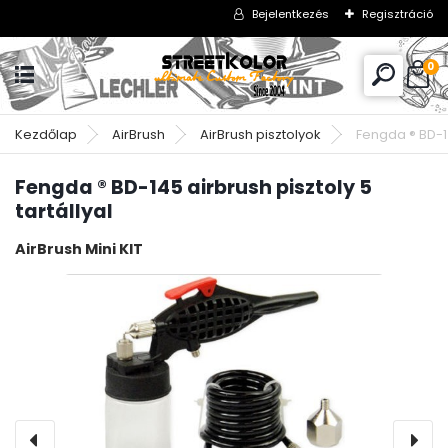
Bejelentkezés
Regisztráció
0
Kezdőlap
AirBrush
AirBrush pisztolyok
Fengda ® BD-14
Fengda ® BD-145 airbrush pisztoly 5
tartállyal
AirBrush Mini KIT