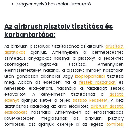
Magyar nyelvű használati útmutató
Az airbrush pisztoly tisztítása és
karbantartása:
Az airbrush pisztolyok tisztításához az általunk
árusított
tisztítókat
ajánljuk. Amennyiben a permetezéshez
szintetikus anyagokat használ, a pisztolyt a festékhez
csomagott higítóval tisztítsa. Amennyiben
élelmiszerfestéket használ, a pisztolyt minden használat
után gondosan alkohollal vagy
izopropanollal
tisztítsa
meg. Abban az esetben, ha a
festék rászáradt
és
nehezebb eltávolítani, használja a rászáradt festék
eltávolítót. A kényelmesn tisztításhoz a
tisztító
edényt
ajánljuk, illetve a teljes
tisztító készletet
. A kézi
tisztításhoz kizárólag az arra előállított
airbrush tisztító
eszközöket
használja. Amennyiben az elhasználódás
következtében meglazulnak az airbrush pisztoly
tömítései, azt ajánljuk cserélje ki az egész
tömítési